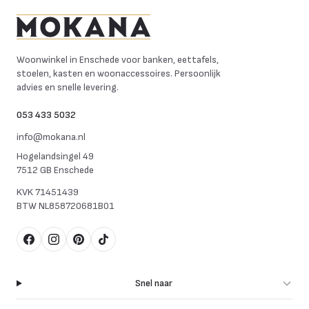
Mokana Meubelen
Woonwinkel in Enschede voor banken, eettafels,
stoelen, kasten en woonaccessoires. Persoonlijk
advies en snelle levering.
053 433 5032
info@mokana.nl
Hogelandsingel 49
7512 GB Enschede
KVK
71451439
BTW
NL858720681B01
Facebook
Instagram
Pinterest
TikTok
Snel naar