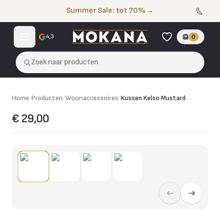
Naar de inhoud
Summer Sale: tot 70%
→
4,3
0
Zoek naar producten
Home
/
Producten
/
Woonaccessoires
/
Kussen Kelso Mustard
€ 29,00