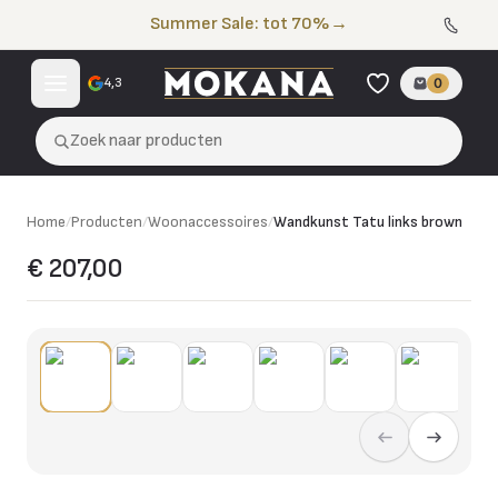
Naar de inhoud
Summer Sale: tot 70%
→
4,3
0
Zoek naar producten
Home
/
Producten
/
Woonaccessoires
/
Wandkunst Tatu links brown
€ 207,00