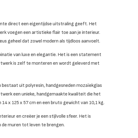
imte direct een eigentijdse uitstraling geeft. Het
 voegen een artistieke flair toe aan je interieur.
us geheel dat zowel modern als tijdloos aanvoelt.
inatie van luxe en elegantie. Het is een statement
stwerk is zelf te monteren en wordt geleverd met
en bestaat uit polyresin, handgesneden mozaïekglas
nstwerk een unieke, handgemaakte kwaliteit die het
14 x 125 x 57 cm en een bruto gewicht van 10,1 kg.
erieur en creëer je een stijlvolle sfeer. Het is
om de muren tot leven te brengen.