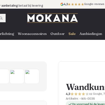
r aanbetaling
betaal bij levering
4,3
Google-reviews
mijnen
zonder rente
nst
door heel NL, BE en DE
rlichting
Woonaccessoires
Outdoor
Sale
Aanbiedingen
Wandkuns
4,3
op Google, 
Artikelnr.
-WA-0036
Op voorraad bij de lever