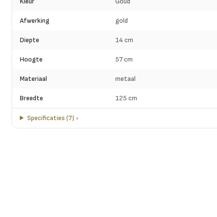
Kleur
Goud
Afwerking
gold
Diepte
14 cm
Hoogte
57 cm
Materiaal
metaal
Breedte
125 cm
Specificaties
(
7
)
›