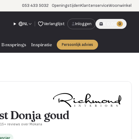
053 433 5032
Openingstijden
Klantenservice
Woonwinkel
NL
Verlanglijst
Inloggen
€ 0,00
0
Boxsprings
Inspiratie
Persoonlijk advies
t Donja goud
715+ reviews over Mokana
ancier