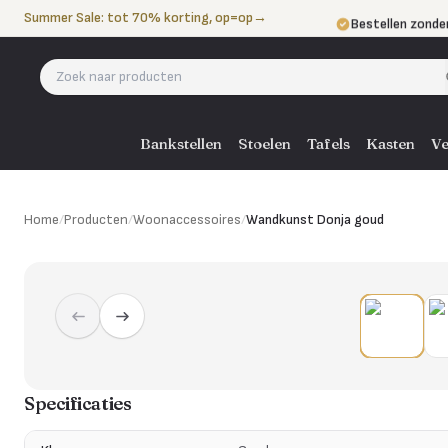
Naar de inhoud
Summer Sale: tot 70% korting, op=op
→
Bestellen zonde
Betalen in 3 ter
Eigen bezorgdie
Bankstellen
Stoelen
Tafels
Kasten
Ve
Home
/
Producten
/
Woonaccessoires
/
Wandkunst Donja goud
Specificaties