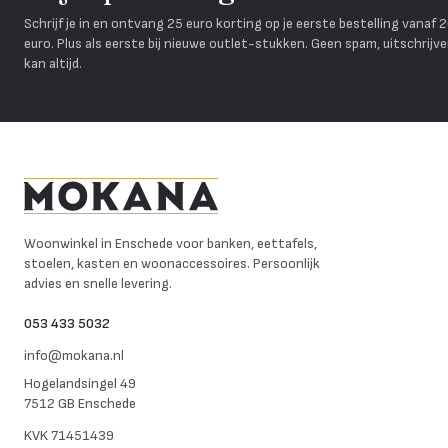
Schrijf je in en ontvang 25 euro korting op je eerste bestelling vanaf 
euro. Plus als eerste bij nieuwe outlet-stukken. Geen spam, uitschrijv
kan altijd.
Mokana Meubelen
Woonwinkel in Enschede voor banken, eettafels,
stoelen, kasten en woonaccessoires. Persoonlijk
advies en snelle levering.
053 433 5032
info@mokana.nl
Hogelandsingel 49
7512 GB Enschede
KVK
71451439