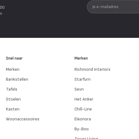
Je e-mailadres
200
en
Snel naar
Merken
Merken
Richmond Interiors
Bankstellen
Starfurn
Tafels
Sevn
Stoelen
Het Anker
Kasten
Chill-Line
Woonaccessoires
Eleonora
By-Boo
Tower Living