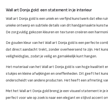
Wall art Donja gold: een statement in je interieur
Wall art Donja gold is een uniek en verfijnd kunstwerk dat elke ru
unieke ontwerp en subtiele details van dit handgemaakte kunstwerk
De zorgvuldig gekozen kleuren en texturen creëren een harmonie
De gouden kleur van het Wall art Donja gold is een perfecte comb
dat direct aandacht trekt, zonder overheersend te zijn. Het kun
veiligheidsglas, zodat je veilig en gemakkelijk kunt hangen.
Het materiaal van het Wall art Donja gold is van hoge kwaliteit 
stukjes en kleine afwijkingen en oneffenheden. Dit geeft het ku
onderscheidt van andere producten. Het heeft een afmeting van 
Met het Wall art Donja gold breng je een visueel statement in je int
perfect voor wie op zoek is naar een elegant en stijlvol accent 