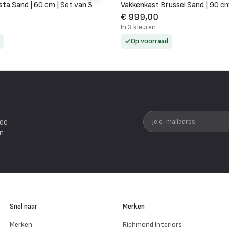
ta Sand | 60 cm | Set van 3
Vakkenkast Brussel Sand | 90 c
€ 999,00
In 3 kleuren
Op voorraad
Je e-mailadres
200
en
Snel naar
Merken
Merken
Richmond Interiors