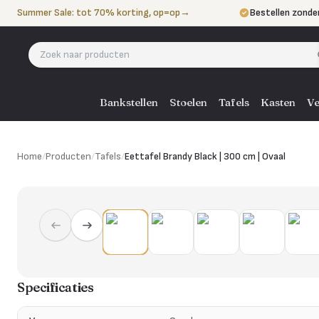
Naar de inhoud
Summer Sale: tot 70% korting, op=op
→
Bestellen zonde
Betalen in 3 ter
Eigen bezorgdie
Bankstellen
Stoelen
Tafels
Kasten
Ve
Home
/
Producten
/
Tafels
/
Eettafel Brandy Black | 300 cm | Ovaal
Specificaties