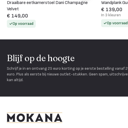
Draaibare eetkamerstoel Dani Champagne
Wandplank Gus
Velvet
€ 139,00
In 3 kleuren
€ 149,00
Op voorraad
Op voorraad
Blijf op de hoogte
Schrijf je in en ontvang 25 euro korting op je eerste bestelling vanaf 
euro. Plus als eerste bij nieuwe outlet-stukken. Geen spam, uitschrijv
kan altijd.
Mokana Meubelen