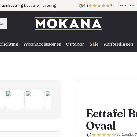
r aanbetaling
betaal bij levering
4,3
Google-reviews
mijnen
zonder rente
nst
door heel NL, BE en DE
rlichting
Woonaccessoires
Outdoor
Sale
Aanbiedingen
Eettafel B
Ovaal
4,3
op Google, 