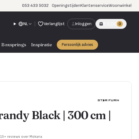
053 433 5032
Openingstijden
Klantenservice
Woonwinkel
NL
Verlanglijst
Inloggen
€ 0,00
0
Boxsprings
Inspiratie
Persoonlijk advies
randy Black | 300 cm |
715+ reviews over Mokana