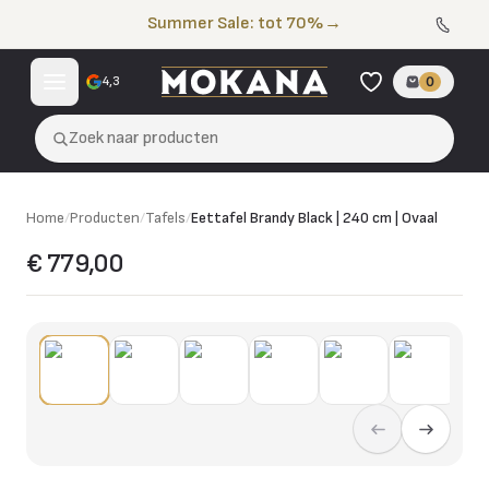
Naar de inhoud
Summer Sale: tot 70%
→
4,3
0
Zoek naar producten
Home
/
Producten
/
Tafels
/
Eettafel Brandy Black | 240 cm | Ovaal
€ 779,00