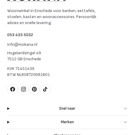
Mokana Meubelen
Woonwinkel in Enschede voor banken, eettafels,
stoelen, kasten en woonaccessoires. Persoonlijk
advies en snelle levering.
053 433 5032
info@mokana.nl
Hogelandsingel 49
7512 GB Enschede
KVK
71451439
BTW
NL858720681B01
Facebook
Instagram
Pinterest
TikTok
Snel naar
Merken