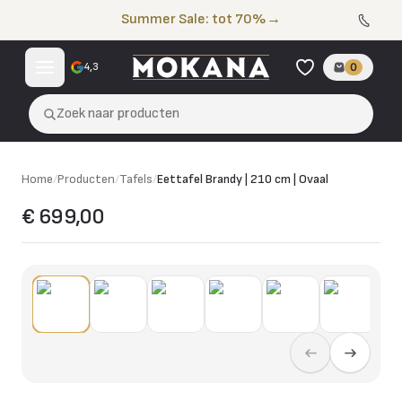
Naar de inhoud
Summer Sale: tot 70%
→
4,3
0
Zoek naar producten
Home
/
Producten
/
Tafels
/
Eettafel Brandy | 210 cm | Ovaal
€ 699,00