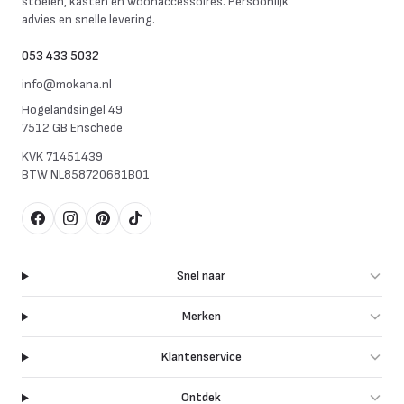
stoelen, kasten en woonaccessoires. Persoonlijk
advies en snelle levering.
053 433 5032
info@mokana.nl
Hogelandsingel 49
7512 GB Enschede
KVK
71451439
BTW
NL858720681B01
Facebook
Instagram
Pinterest
TikTok
Snel naar
Merken
Klantenservice
Ontdek