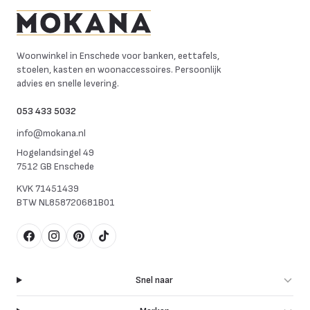
Mokana Meubelen
Woonwinkel in Enschede voor banken, eettafels,
stoelen, kasten en woonaccessoires. Persoonlijk
advies en snelle levering.
053 433 5032
info@mokana.nl
Hogelandsingel 49
7512 GB Enschede
KVK
71451439
BTW
NL858720681B01
Facebook
Instagram
Pinterest
TikTok
Snel naar