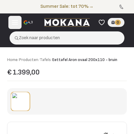
Naar de inhoud
Summer Sale: tot 70%
→
4,3
0
Zoek naar producten
Home
/
Producten
/
Tafels
/
Eettafel Aron ovaal 200x110 - bruin
€ 1.399,00