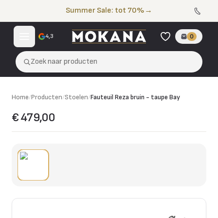
Naar de inhoud
Summer Sale: tot 70%
→
4,3
0
Zoek naar producten
Home
/
Producten
/
Stoelen
/
Fauteuil Reza bruin - taupe Bay
€ 479,00