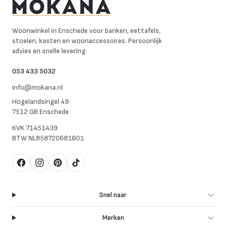
Mokana Meubelen
Woonwinkel in Enschede voor banken, eettafels,
stoelen, kasten en woonaccessoires. Persoonlijk
advies en snelle levering.
053 433 5032
info@mokana.nl
Hogelandsingel 49
7512 GB Enschede
KVK
71451439
BTW
NL858720681B01
Facebook
Instagram
Pinterest
TikTok
Snel naar
Merken