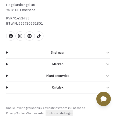
Hogelandsingel 49
7512 GB Enschede
KVK
71451439
BTW
NL858720681B01
Facebook
Instagram
Pinterest
TikTok
Snel naar
Merken
Klantenservice
Ontdek
Snelle levering
Persoonlijk advies
Showroom in Enschede
Privacy
Cookies
Voorwaarden
Cookie-instellingen