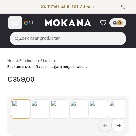
Naar de inhoud
Summer Sale: tot 70%
→
4,3
0
Zoek naar producten
Home
/
Producten
/
Stoelen
/
Eetkamerstoel Gatsbi niagara beige brandvertragend
€ 359,00