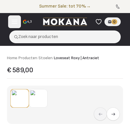
Naar de inhoud
Summer Sale: tot 70%
→
4,3
0
Zoek naar producten
Home
/
Producten
/
Stoelen
/
Loveseat Roxy | Antraciet
€ 589,00