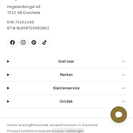
Hogelandsingel 49
7512 GB Enschede
KVK
71451439
BTW
NL858720681B01
Facebook
Instagram
Pinterest
TikTok
Snel naar
Merken
Klantenservice
Ontdek
Snelle levering
Persoonlijk advies
Showroom in Enschede
Privacy
Cookies
Voorwaarden
Cookie-instellingen