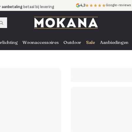
r aanbetaling
betaal bij levering
4,3
Google-reviews
mijnen
zonder rente
nst
door heel NL, BE en DE
rlichting
Woonaccessoires
Outdoor
Sale
Aanbiedingen