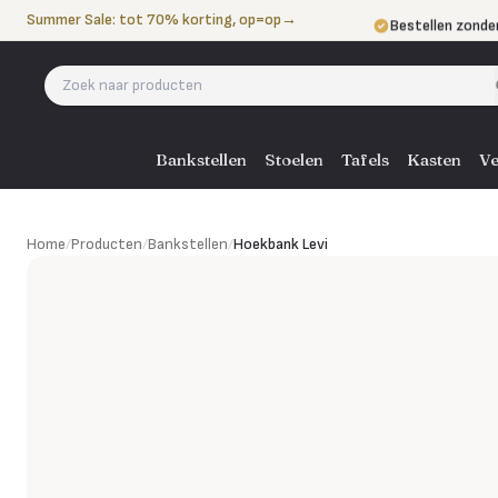
Naar de inhoud
Summer Sale: tot 70% korting, op=op
→
Bestellen zonde
Betalen in 3 ter
Eigen bezorgdie
Bankstellen
Stoelen
Tafels
Kasten
Ve
Hoekbank Levi
Home
/
Producten
/
Bankstellen
/
Hoekbank Levi