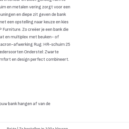
uim en metalen vering zorgt voor een
euningen en diepe zit geven de bank
 met een opstelling naar keuze en kies
 Furniture. Zo creëer je een bank die
laat en multiplex met beuken- of
Dacron-afwerking Rug: HR-schuim 25
ledersoorten Onderstel: Zwarte
comfort en design perfect combineert.
jouw bank hangen af van de
Beige | Te bestellen in 100+ kleuren