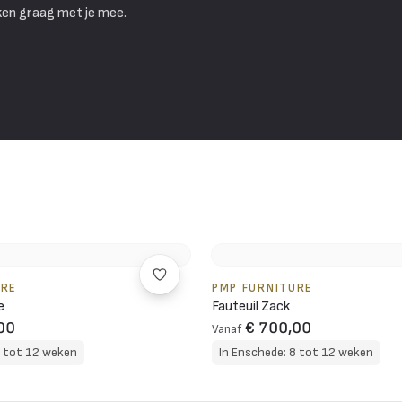
ken graag met je mee.
URE
PMP FURNITURE
e
Fauteuil Zack
00
€ 700,00
Vanaf
8 tot 12 weken
In Enschede: 8 tot 12 weken