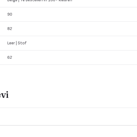
90
82
Leer | Stof
62
vi