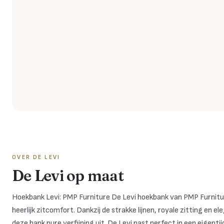
OVER DE
LEVI
De Levi op maat
Hoekbank Levi: PMP Furniture De Levi hoekbank van PMP Furnit
heerlijk zitcomfort. Dankzij de strakke lijnen, royale zitting en
deze bank pure verfijning uit. De Levi past perfect in een eigenti