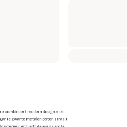
ure combineert modern design met
 elegante zwarte metalen poten straalt
jds interieur en biedt genoeg ruimte