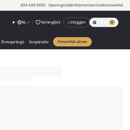
053 433 5032
Openingstijden
Klantenservice
Woonwinkel
NL
Verlanglijst
Inloggen
€ 0,00
0
Boxsprings
Inspiratie
Persoonlijk advies