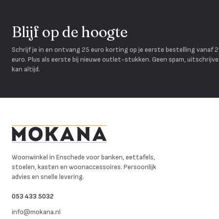
Blijf op de hoogte
Schrijf je in en ontvang 25 euro korting op je eerste bestelling vanaf 
euro. Plus als eerste bij nieuwe outlet-stukken. Geen spam, uitschrijv
kan altijd.
Mokana Meubelen
Woonwinkel in Enschede voor banken, eettafels,
stoelen, kasten en woonaccessoires. Persoonlijk
advies en snelle levering.
053 433 5032
info@mokana.nl