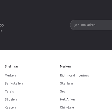
Je e-mailadres
200
en
Snel naar
Merken
Merken
Richmond Interiors
Bankstellen
Starfurn
Tafels
Sevn
Stoelen
Het Anker
Kasten
Chill-Line