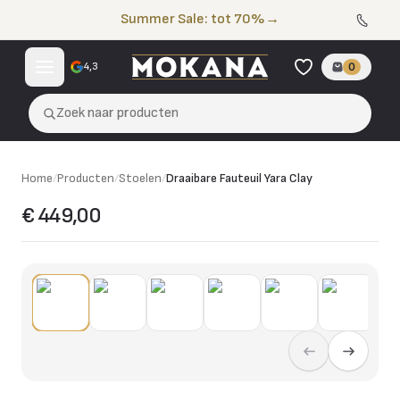
Naar de inhoud
Summer Sale: tot 70%
→
4,3
0
Zoek naar producten
Home
/
Producten
/
Stoelen
/
Draaibare Fauteuil Yara Clay
€ 449,00