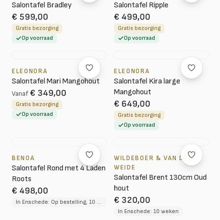
Salontafel Bradley
Salontafel Ripple
€ 599,00
€ 499,00
Gratis bezorging
Gratis bezorging
Op voorraad
Op voorraad
ELEONORA
ELEONORA
Salontafel Mari Mangohout
Salontafel Kira large
Mangohout
€ 349,00
Vanaf
€ 649,00
Gratis bezorging
Op voorraad
Gratis bezorging
Op voorraad
BENOA
WILDEBOER & VAN DER
Salontafel Rond met 4 Laden
WEIDE
Salontafel Brent 130cm Oud
Roots
hout
€ 498,00
€ 320,00
In Enschede: Op bestelling, 10 tot 12 weken levertijd
In Enschede: 10 weken