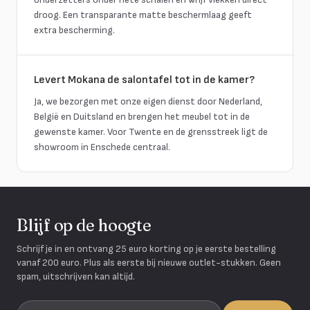
droog. Een transparante matte beschermlaag geeft
extra bescherming.
Levert Mokana de salontafel tot in de kamer?
Ja, we bezorgen met onze eigen dienst door Nederland,
België en Duitsland en brengen het meubel tot in de
gewenste kamer. Voor Twente en de grensstreek ligt de
showroom in Enschede centraal.
Blijf op de hoogte
Schrijf je in en ontvang 25 euro korting op je eerste bestelling
vanaf 200 euro. Plus als eerste bij nieuwe outlet-stukken. Geen
spam, uitschrijven kan altijd.
Je e-mailadres