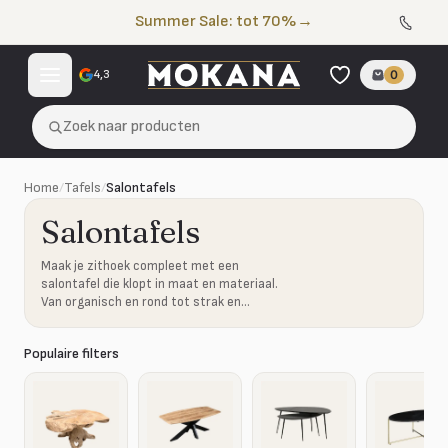
Naar de inhoud
Summer Sale: tot 70%
→
4,3
0
Zoek naar producten
Home
/
Tafels
/
Salontafels
Salontafels
Maak je zithoek compleet met een
salontafel die klopt in maat en materiaal.
Van organisch en rond tot strak en
robuust.
Populaire filters