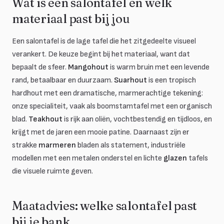
Wat is een salontafel en welk
materiaal past bij jou
Een salontafel is de lage tafel die het zitgedeelte visueel
verankert. De keuze begint bij het materiaal, want dat
bepaalt de sfeer.
Mangohout
is warm bruin met een levende
rand, betaalbaar en duurzaam.
Suarhout
is een tropisch
hardhout met een dramatische, marmerachtige tekening:
onze specialiteit, vaak als boomstamtafel met een organisch
blad.
Teakhout
is rijk aan oliën, vochtbestendig en tijdloos, en
krijgt met de jaren een mooie patine. Daarnaast zijn er
strakke
marmeren
bladen als statement, industriële
modellen met een metalen onderstel en lichte
glazen
tafels
die visuele ruimte geven.
Maatadvies: welke salontafel past
bij je bank