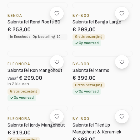
BENOA
BY-BOO
Salontafel Rond Roots 60
Salontafel Bunga Large
€ 258,00
€ 299,00
In Enschede: Op bestelling, 10 tot 12 weken levertijd
Gratis bezorging
Op voorraad
ELEONORA
BY-BOO
Salontafel Ron Mangohout
Salontafel Marmo
€ 299,00
€ 399,00
Vanaf
In 2 kleuren
Gratis bezorging
Gratis bezorging
Op voorraad
Op voorraad
ELEONORA
BY-BOO
Salontafel Jordy Mangohout
Salontafel TiledUp
Mangohout & Keramiek
€ 319,00
€ 499,00
Gratis bezorging