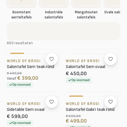
Boomstam
Industriële
Mangohouten
Ovale salonta
worteltafels
salontafels
salontafels
663 resultaten
-20%
WORLD OF BROSI
WORLD OF BROSI
Salontafel Sem teak rond
Salontafel Sem ovaal
€ 450,00
€ 499,00
€ 399,00
Vanaf
Op voorraad
Op voorraad
-17%
WORLD OF BROSI
WORLD OF BROSI
Sidetable Sem ovaal
Salontafel Gabri teak rond
€ 599,00
€ 599,00
€ 499,00
Op voorraad