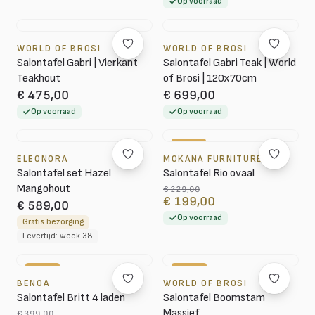
Op voorraad
WORLD OF BROSI
WORLD OF BROSI
Salontafel Gabri | Vierkant
Salontafel Gabri Teak | World
Teakhout
of Brosi | 120x70cm
€ 475,00
€ 699,00
Op voorraad
Op voorraad
-13%
ELEONORA
MOKANA FURNITURE
Salontafel set Hazel
Salontafel Rio ovaal
Mangohout
€ 229,00
€ 199,00
€ 589,00
Op voorraad
Gratis bezorging
Levertijd: week 38
-15%
-18%
BENOA
WORLD OF BROSI
Salontafel Britt 4 laden
Salontafel Boomstam
Massief
€ 399,00