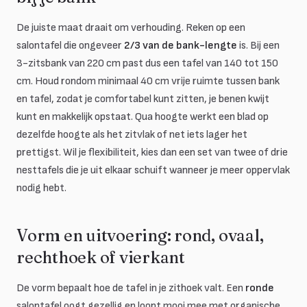
De juiste maat draait om verhouding. Reken op een
salontafel die ongeveer
2/3 van de bank-lengte
is. Bij een
3-zitsbank van 220 cm past dus een tafel van 140 tot 150
cm. Houd rondom minimaal 40 cm vrije ruimte tussen bank
en tafel, zodat je comfortabel kunt zitten, je benen kwijt
kunt en makkelijk opstaat. Qua hoogte werkt een blad op
dezelfde hoogte als het zitvlak of net iets lager het
prettigst. Wil je flexibiliteit, kies dan een set van twee of drie
nesttafels die je uit elkaar schuift wanneer je meer oppervlak
nodig hebt.
Vorm en uitvoering: rond, ovaal,
rechthoek of vierkant
De vorm bepaalt hoe de tafel in je zithoek valt. Een
ronde
salontafel oogt gezellig en loopt mooi mee met organische