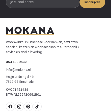
Inschrijven
Mokana Meubelen
Woonwinkel in Enschede voor banken, eettafels,
stoelen, kasten en woonaccessoires. Persoonlijk
advies en snelle levering.
053 433 5032
info@mokana.nl
Hogelandsingel 49
7512 GB Enschede
KVK
71451439
BTW
NL858720681B01
Facebook
Instagram
Pinterest
TikTok