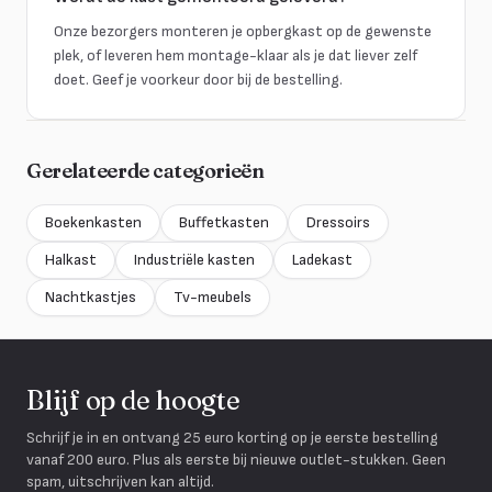
Onze bezorgers monteren je opbergkast op de gewenste
plek, of leveren hem montage-klaar als je dat liever zelf
doet. Geef je voorkeur door bij de bestelling.
Gerelateerde categorieën
Boekenkasten
Buffetkasten
Dressoirs
Halkast
Industriële kasten
Ladekast
Nachtkastjes
Tv-meubels
Blijf op de hoogte
Schrijf je in en ontvang 25 euro korting op je eerste bestelling
vanaf 200 euro. Plus als eerste bij nieuwe outlet-stukken. Geen
spam, uitschrijven kan altijd.