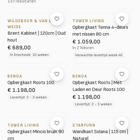
137 resultaten
WILDEBOER & VAN DER
TOWER LIVING
WEIDE
Opbergkast Tenna 4-deurs
Brent Kabinet | 120cm | Oud
met nissen 80 cm
hout
€ 1.059,00
€ 689,00
In 2 kleuren
In Enschede: 10 weken
Verwachte levertijd week 40
BENOA
BENOA
Opbergkast Roots 100
Opbergkast Roots | Met
Laden en Deur Roots 100
€ 1.198,00
€ 1.198,00
Levertijd: 2 - 3 weken
Levertijd: 2 - 3 weken
TOWER LIVING
STARFURN
Opbergkast Mincio bruin 90
Wandkast Solana | 115 cm |
cm
Naturel