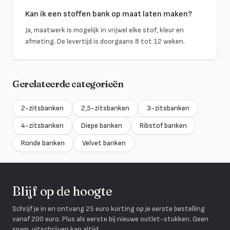
Kan ik een stoffen bank op maat laten maken?
Ja, maatwerk is mogelijk in vrijwel elke stof, kleur en
afmeting. De levertijd is doorgaans 8 tot 12 weken.
Gerelateerde categorieën
2-zitsbanken
2,5-zitsbanken
3-zitsbanken
4-zitsbanken
Diepe banken
Ribstof banken
Ronde banken
Velvet banken
Blijf op de hoogte
Schrijf je in en ontvang 25 euro korting op je eerste bestelling
vanaf 200 euro. Plus als eerste bij nieuwe outlet-stukken. Geen
spam, uitschrijven kan altijd.