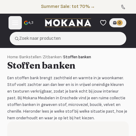
Naar de inhoud
Summer Sale: tot 70%
→
4,3
0
Zoek naar producten
Home
/
Bankstellen
/
Zitbanken
/
Stoffen banken
Stoffen banken
Een stoffen bank brengt zachtheid en warmte in je woonkamer.
Stof voelt zachter aan dan leer en is in vrijwel oneindige kleuren
en texturen verkrijgbaar, zodat je bank echt bij jouw interieur
past. Bij Mokana Meubelen in Enschede vind je een ruime collectie
stoffen banken in geweven stof, microvezel, bouclé, velvet en
chenille. Hieronder lees je welke stof bij welke situatie past, hoe je
hem onderhoudt en waar je op let bij het kiezen.