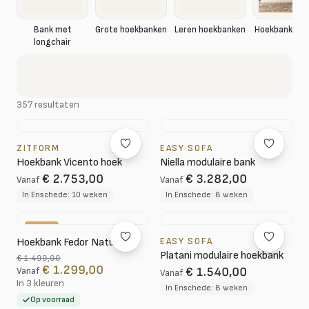
Hoekbank rib
Bank met
Grote hoekbanken
Leren hoekbanken
longchair
357 resultaten
ZITFORM
EASY SOFA
Hoekbank Vicento hoek
Niella modulaire bank
€ 2.753,00
€ 3.282,00
Vanaf
Vanaf
In Enschede: 10 weken
In Enschede: 8 weken
-13%
Hoekbank Fedor Naturel
EASY SOFA
Platani modulaire hoekbank
€ 1.499,00
€ 1.299,00
€ 1.540,00
Vanaf
Vanaf
In 3 kleuren
In Enschede: 8 weken
Op voorraad