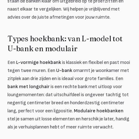
staan de banken klaar om uitgebreid op te proefzitten en
naast elkaar te vergelijken. Wij helpen je vrijblijvend met
advies over de juiste afmetingen voor jouw ruimte.
Types hoekbank: van L-model tot
U-bank en modulair
Een
L-vormige hoekbank
is klassiek en flexibel en past mooi
tegen twee muren. Een
U-bank
omarmt je woonkamer met
zitplek aan drie zijden en is ideaal voor grote families. Een
bank met longchair
is een rechte bank met uitloop voor
loungemomenten: dat uitschuifdeel is ongeveer tachtig tot
negentig centimeter breed en honderdzestig centimeter
lang, perfect voor een ligpositie.
Modulaire hoekbanken
stel je samen uit losse elementen en herschik je later, handig
als je verhuisplannen hebt of meer ruimte verwacht.