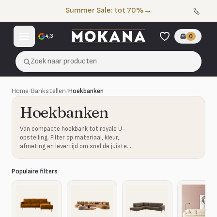
Naar de inhoud
Summer Sale: tot 70%
→
4,3
0
Zoek naar producten
Home
/
Bankstellen
/
Hoekbanken
Hoekbanken
Van compacte hoekbank tot royale U-
opstelling. Filter op materiaal, kleur,
afmeting en levertijd om snel de juiste
combinatie te vinden.
Populaire filters