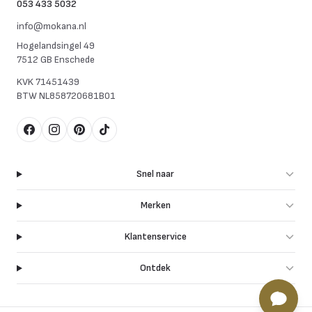
053 433 5032
info@mokana.nl
Hogelandsingel 49
7512 GB Enschede
KVK
71451439
BTW
NL858720681B01
Facebook
Instagram
Pinterest
TikTok
Snel naar
Merken
Klantenservice
Ontdek