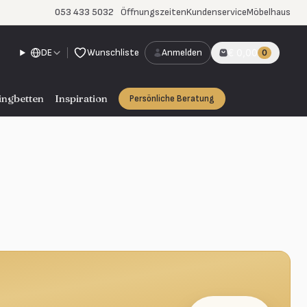
053 433 5032
Öffnungszeiten
Kundenservice
Möbelhaus
DE
Wunschliste
Anmelden
€ 0,00
0
ingbetten
Inspiration
Persönliche Beratung