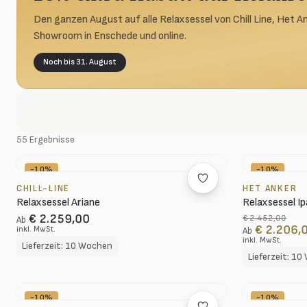
Den ganzen August auf alle Relaxsessel von Chill Line, Het 
Showroom in Enschede und online.
Noch bis 31. August
55 Ergebnisse
-10%
-10%
CHILL-LINE
HET ANKER
Relaxsessel Ariane
Relaxsessel I
€ 2.259,00
€ 2.452,00
Ab
€ 2.206,
inkl. MwSt.
Ab
inkl. MwSt.
Lieferzeit: 10 Wochen
Lieferzeit: 1
-10%
-10%