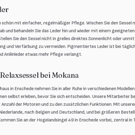
der
 schön mit einfacher, regelmäßiger Pflege. Wischen Sie den Sessel m
ab und behandeln Sie das Leder hin und wieder mit einem geeigneten
tellen Sie den Sessel nicht in grelles direktes Sonnenlicht oder unmi
ng und Verfärbung zu vermeiden. Pigmentiertes Leder ist bei tägli
d Anilinleder etwas mehr Pflege verlangt.
Relaxsessel bei Mokana
haus in Enschede nehmen Sie in aller Ruhe in verschiedenen Modellen 
en selbst erleben, bevor Sie sich entscheiden. Unsere Mitarbeiter b
r Anzahl der Motoren und zu den zusätzlichen Funktionen. Mit unser
n Niederlande, nach Belgien und Deutschland, und bei größeren Bestell
 Kommen Sie an der Hogelandsingel 49 in Enschede vorbei, zentral in