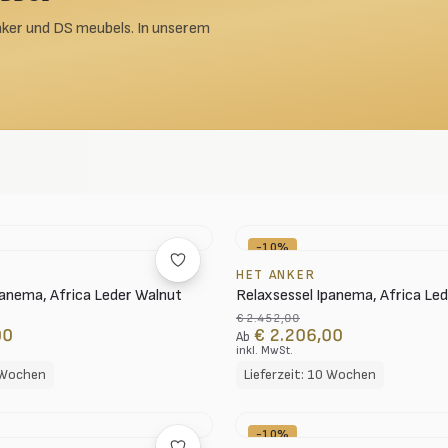
Anker und DS meubels. In unserem
-10%
HET ANKER
panema, Africa Leder Walnut
Relaxsessel Ipanema, Africa Le
€ 2.452,00
00
€ 2.206,00
Ab
inkl. MwSt.
0 Wochen
Lieferzeit: 10 Wochen
-10%