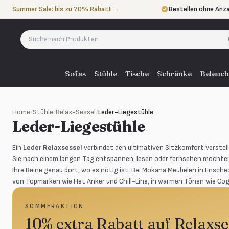
Zum Inhalt springen
Summer Sale: bis zu 70% Rabatt
→
Bestellen ohne Anz
In 3 Raten zahlen
oh
Eigener Lieferservi
Sofas
Stühle
Tische
Schränke
Beleuch
Home
/
Stühle
/
Relax-Sessel
/
Leder-Liegestühle
Leder-Liegestühle
Ein
Leder Relaxsessel
verbindet den ultimativen Sitzkomfort verstell
Sie nach einem langen Tag entspannen, lesen oder fernsehen möchten,
Ihre Beine genau dort, wo es nötig ist. Bei Mokana Meubelen in Ensched
von Topmarken wie Het Anker und Chill-Line, in warmen Tönen wie Co
SOMMERAKTION
10% extra Rabatt auf Relaxse