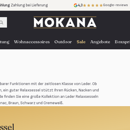
ahlung
Zahlung bei Lieferung
4,3
Google-reviews
ne Zinsen
ce
in ganz NL, BE und DE
tung
Wohnaccessoires
Outdoor
Sale
Angebote
Boxspr
barer Funktionen mit der zeitlosen Klasse von Leder. Ob
 ein guter Relaxsessel stützt Ihren Rücken, Nacken und
e finden Sie eine große Kollektion an Leder Relaxsesseln
gnac, Braun, Schwarz und Cremeweiß.
ssel