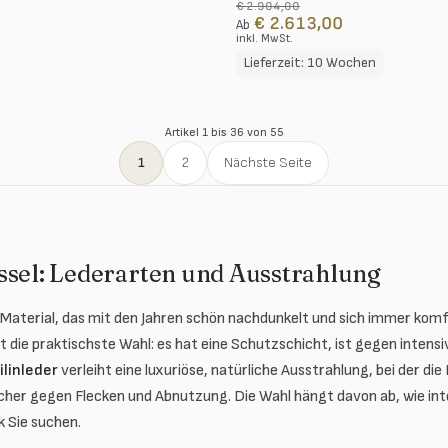
€ 2.904,00
€ 2.613,00
Ab
inkl. MwSt.
Lieferzeit: 10 Wochen
Artikel 1 bis 36 von 55
1
2
Nächste Seite
ssel: Lederarten und Ausstrahlung
s Material, das mit den Jahren schön nachdunkelt und sich immer komf
st die praktischste Wahl: es hat eine Schutzschicht, ist gegen inten
ilinleder
verleiht eine luxuriöse, natürliche Ausstrahlung, bei der di
licher gegen Flecken und Abnutzung. Die Wahl hängt davon ab, wie int
 Sie suchen.